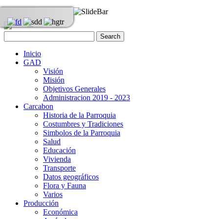
Inicio
GAD
Visión
Misión
Objetivos Generales
Administracion 2019 - 2023
Carcabon
Historia de la Parroquia
Costumbres y Tradiciones
Simbolos de la Parroquia
Salud
Educación
Vivienda
Transporte
Datos geográficos
Flora y Fauna
Varios
Producción
Económica