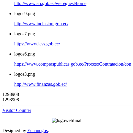
http://www.sri.gob.ec/web/guest/home
logos9.png
http://www.inclusion.gob.ec/
logos7.png
https://www.iess.gob.ec/
logos6.png
https://www.compraspublicas.gob.ec/ProcesoContratacion/com
logos3.png
http://www.finanzas.gob.ec/
1
2
9
8
9
0
8
1298908
Visitor Counter
Designed by
Ecuanegos
.