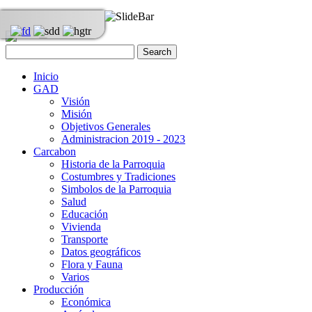
Inicio
GAD
Visión
Misión
Objetivos Generales
Administracion 2019 - 2023
Carcabon
Historia de la Parroquia
Costumbres y Tradiciones
Simbolos de la Parroquia
Salud
Educación
Vivienda
Transporte
Datos geográficos
Flora y Fauna
Varios
Producción
Económica