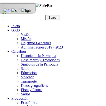
Inicio
GAD
Visión
Misión
Objetivos Generales
Administracion 2019 - 2023
Carcabon
Historia de la Parroquia
Costumbres y Tradiciones
Simbolos de la Parroquia
Salud
Educación
Vivienda
Transporte
Datos geográficos
Flora y Fauna
Varios
Producción
Económica