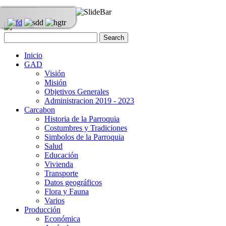
Inicio
GAD
Visión
Misión
Objetivos Generales
Administracion 2019 - 2023
Carcabon
Historia de la Parroquia
Costumbres y Tradiciones
Simbolos de la Parroquia
Salud
Educación
Vivienda
Transporte
Datos geográficos
Flora y Fauna
Varios
Producción
Económica